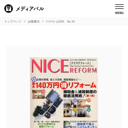
トップページ
出版案内
ﾅｲｽﾘﾌｫｰﾑ2009 No.34