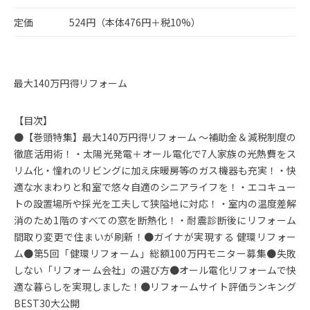
定価
524円（本体476円＋税10%）
最大140万円得リフォーム
【目次】
●【巻頭特集】最大140万円得リフォーム ～補助金＆減税制度の
徹底活用術！・太陽光発電＋オール電化で7人家族の光熱費をス
リム化・憧れのリビングに加え床暖房等のガス機器も充実！・快
適な水まわりと和室で悠々自適のシニアライフを！・エコキュー
トの設置場所や採光を工夫して狭隘地に対応！・室内の温度差解
消のため1階のすべての窓を断熱化！・耐震診断後にリフォーム
間取り変更で住まいが刷新！●ガイナが実現する 健環リフォー
ム●第5回「健環リフォーム」総額100万円モニター募集●失敗
しない「リフォーム会社」の選び方●オール電化リフォームで快
適な暮らしを実現しました！●リフォームサイト評価ランキング
BEST30大公開