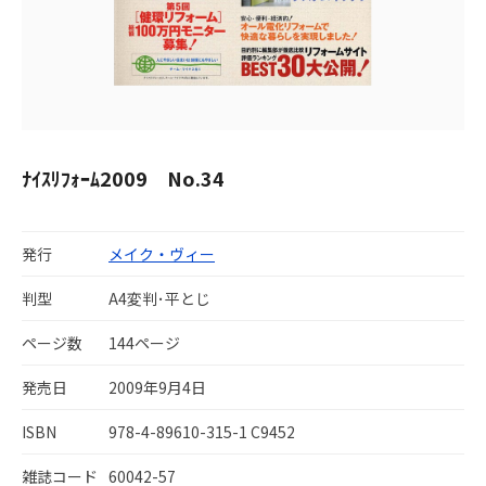
ﾅｲｽﾘﾌｫｰﾑ2009 No.34
発行
メイク・ヴィー
判型
A4変判･平とじ
ページ数
144ページ
発売日
2009年9月4日
ISBN
978-4-89610-315-1 C9452
雑誌コード
60042-57