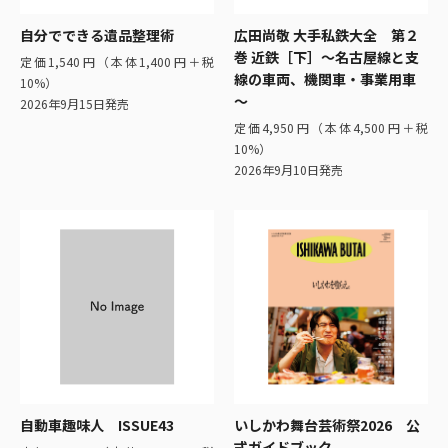
自分でできる遺品整理術
広田尚敬 大手私鉄大全 第２
巻 近鉄［下］～名古屋線と支
定価1,540円（本体1,400円＋税
線の車両、機関車・事業用車
10%）
～
2026年9月15日発売
定価4,950円（本体4,500円＋税
10%）
2026年9月10日発売
自動車趣味人 ISSUE43
いしかわ舞台芸術祭2026 公
式ガイドブック