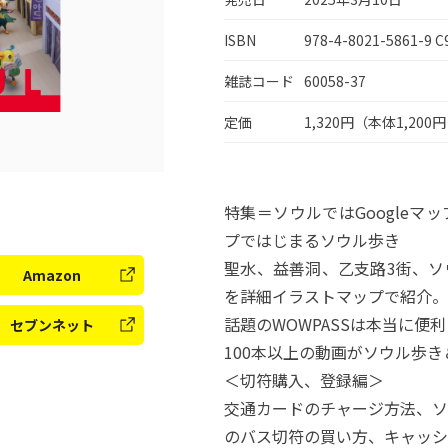
ISBN
978-4-8021-5861-9 C
雑誌コード
60058-37
定価
1,320円（本体1,200
特集＝ソウルではGoogle
プではじまるソウル歩き
聖水、益善洞、乙支路3街、ソ
Amazon
を詳細イラストマップで紹介。
話題のWOWPASSは本当に便利
セブンネット
100本以上の動画がソウル歩
＜切符購入、登録編＞
交通カードのチャージ方法、ソ
のバス切符の買い方、キャッシ