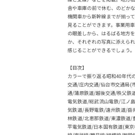
舎や車庫の前で休む、のどかな
機関車から新幹線までが揃って
見ることができます。事業用車
の眼差しから、はるばる地方を
か、それぞれの写真に添えられ
感じることができるでしょう。
【目次】
カラーで振り返る昭和40年代の
交通/庄内交通/仙台市交通局(
通/蒲原鉄道/越後交通/秩父鉄
電気鉄道/総武流山電鉄/江ノ島
気鉄道/長野電鉄/遠州鉄道/岳
林鉄道/北恵那鉄道/東濃鉄道/
平電気鉄道/日本国有鉄道(東京