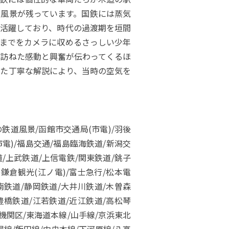
風景が残っています。国鉄には蒸気
活躍しており、時代の過渡期を垣間
までをカメラに収めるさっしい少年
訪ねた感動と興奮が伝わってくるほ
た丁寧な解説により、当時の空気を
鉄道風景/函館市交通局(市電)/羽後
市電)/福島交通/福島臨海鉄道/新潟交
道/上武鉄道/上信電鉄/関東鉄道/銚子
鎌倉観光(江ノ電)/富士急行/松本電
南鉄道/静岡鉄道/大井川鉄道/木曽森
豊橋鉄道/江若鉄道/近江鉄道/高松琴
機関区/東海道本線/山手線/京浜東北