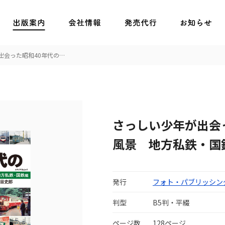
出会った昭和40年代の…
さっしい少年が出会
風景 地方私鉄・国
発行
フォト・パブリッシン
判型
B5判・平綴
ページ数
128ページ