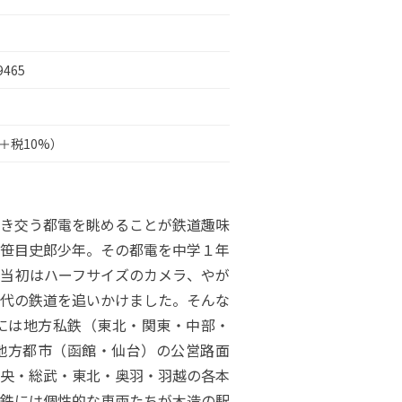
9465
円＋税10%）
き交う都電を眺めることが鉄道趣味
笹目史郎少年。その都電を中学１年
当初はハーフサイズのカメラ、やが
年代の鉄道を追いかけました。そんな
には地方私鉄（東北・関東・中部・
地方都市（函館・仙台）の公営路面
央・総武・東北・奥羽・羽越の各本
鉄には個性的な車両たちが木造の駅