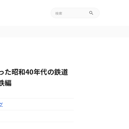
った昭和40年代の鉄道
鉄編
グ