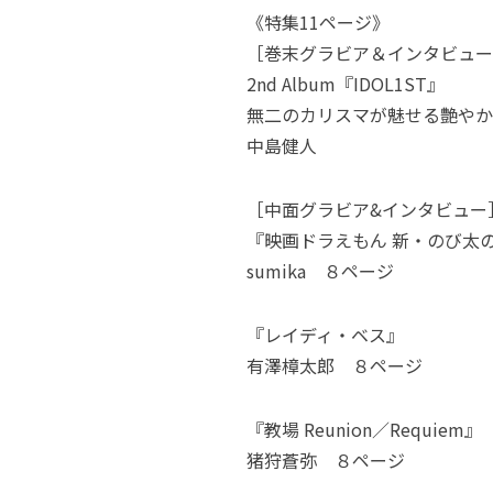
《特集11ページ》
［巻末グラビア＆インタビュー
2nd Album『IDOL1ST』
無二のカリスマが魅せる艶やか
中島健人
［中面グラビア&インタビュー
『映画ドラえもん 新・のび太
sumika ８ページ
『レイディ・ベス』
有澤樟太郎 ８ページ
『教場 Reunion／Requiem』
猪狩蒼弥 ８ページ