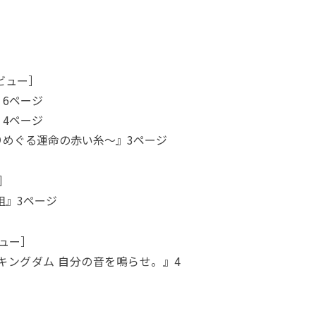
タビュー］
』6ページ
』4ページ
りめぐる運命の赤い糸～』3ページ
］
組』3ページ
ビュー］
キングダム 自分の音を鳴らせ。』4