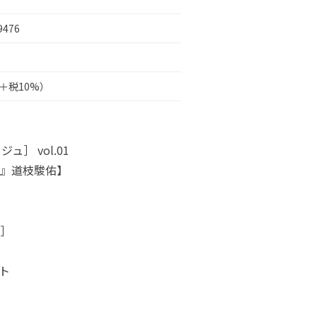
9476
円＋税10%）
ュ］ vol.01
』道枝駿佑】
］
ト