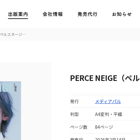
GE（ペルスネージ…
PERCE NEIGE（ペ
発行
メディアパル
判型
A4変判・平綴
ページ数
84ページ
発売日
2026年2月14日