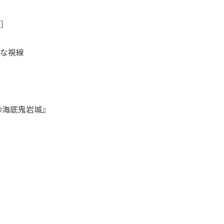
］
な視線
］
の海底鬼岩城』