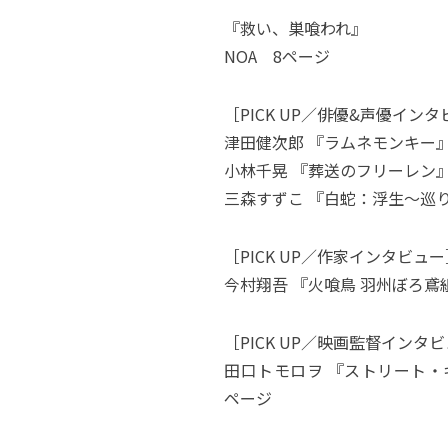
『救い、巣喰われ』
NOA 8ページ
［PICK UP／俳優&声優イン
津田健次郎 『ラムネモンキー
小林千晃 『葬送のフリーレン
三森すずこ 『白蛇：浮生～巡
［PICK UP／作家インタビュー
今村翔吾 『火喰鳥 羽州ぼろ鳶
［PICK UP／映画監督インタ
田口トモロヲ 『ストリート・
ページ