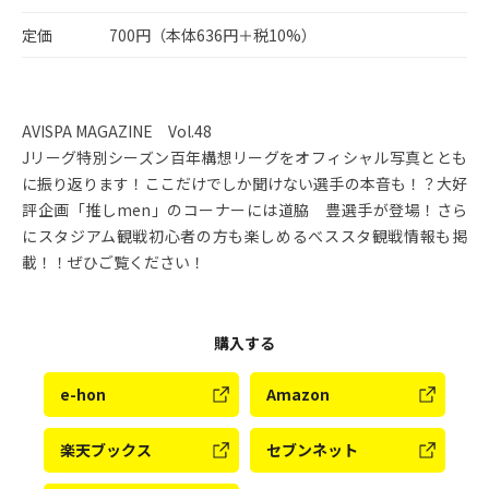
定価
700円（本体636円＋税10%）
AVISPA MAGAZINE Vol.48
Jリーグ特別シーズン百年構想リーグをオフィシャル写真ととも
に振り返ります！ここだけでしか聞けない選手の本音も！？大好
評企画「推しmen」のコーナーには道脇 豊選手が登場！さら
にスタジアム観戦初心者の方も楽しめるべススタ観戦情報も掲
載！！ぜひご覧ください！
購入する
e-hon
Amazon
楽天ブックス
セブンネット