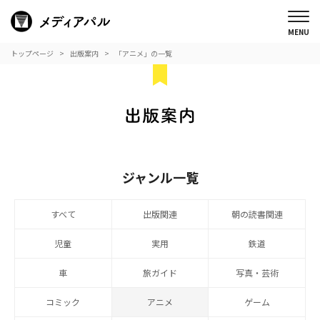
トップページ
出版案内
「アニメ」の一覧
ジャンル一覧
すべて
出版関連
朝の読書関連
児童
実用
鉄道
車
旅ガイド
写真・芸術
コミック
アニメ
ゲーム