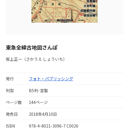
東急全線古地図さんぽ
坂上正一（さかうえ しょういち）
発行
フォト・パブリッシング
判型
B5判･並製
ページ数
144ページ
発売日
2018年4月10日
ISBN
978-4-8021-3096-7 C0026