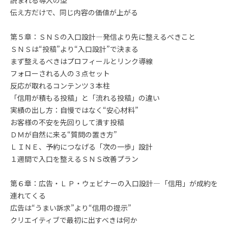
読まれる導入の型
伝え方だけで、同じ内容の価値が上がる
第５章：ＳＮＳの入口設計—発信より先に整えるべきこと
ＳＮＳは“投稿”より“入口設計”で決まる
まず整えるべきはプロフィールとリンク導線
フォローされる人の３点セット
反応が取れるコンテンツ３本柱
「信用が積もる投稿」と「流れる投稿」の違い
実績の出し方：自慢ではなく“安心材料”
お客様の不安を先回りして潰す投稿
ＤＭが自然に来る“質問の置き方”
ＬＩＮＥ、予約につなげる「次の一歩」設計
１週間で入口を整えるＳＮＳ改善プラン
第６章：広告・ＬＰ・ウェビナーの入口設計—「信用」が成約を
連れてくる
広告は“うまい訴求”より“信用の提示”
クリエイティブで最初に出すべきは何か