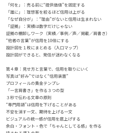
「何を」：売る前に“提供価値”を固定する
「誰に」：理想客を絞るほど信用は上がる
「なぜ自分が」：“理由”がないと信用は生まれない
「証拠」：実績は数字だけじゃない
証拠の棚卸しワーク（実績／事例／声／掲載／肩書き）
“他者の言葉”が信用を10倍にする
設計図を１枚にまとめる（入口マップ）
設計図ができると、発信が迷わなくなる
第４章：見せ方と言葉で、信用を取りにいく
写真は“好み”ではなく“信用装置”
プロフィールの黄金テンプレ
「一言肩書き」を作る３つの型
３秒で伝わる文章の原則
“専門用語”は信用を下げることがある
不安を消す一文、期待を上げる一文
ビジュアルの統一感が信用を底上げする
余白・フォント・色で「ちゃんとしてる感」を作る