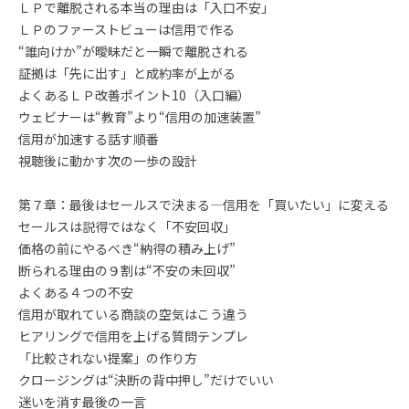
ＬＰで離脱される本当の理由は「入口不安」
ＬＰのファーストビューは信用で作る
“誰向けか”が曖昧だと一瞬で離脱される
証拠は「先に出す」と成約率が上がる
よくあるＬＰ改善ポイント10（入口編）
ウェビナーは“教育”より“信用の加速装置”
信用が加速する話す順番
視聴後に動かす次の一歩の設計
第７章：最後はセールスで決まる—信用を「買いたい」に変える
セールスは説得ではなく「不安回収」
価格の前にやるべき“納得の積み上げ”
断られる理由の９割は“不安の未回収”
よくある４つの不安
信用が取れている商談の空気はこう違う
ヒアリングで信用を上げる質問テンプレ
「比較されない提案」の作り方
クロージングは“決断の背中押し”だけでいい
迷いを消す最後の一言