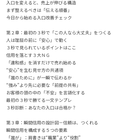
入口を変えると、売上が伸びる構造
まず整えるべきは「伝える順番」
今日から始める入口改善チェック
第２章：最初の３秒で「この人なら大丈夫」をつくる
人は理屈の前に「安心」で動く
３秒で見られているポイントはここ
信用を落とす３大ＮＧ
「違和感」を消すだけで売れ始める
“安心”を生む見せ方の共通項
「誰のために」が一瞬で伝わるか
“強み”より先に必要な「前提の共有」
お客様の頭の中の「不安」を言語化する
最初の３秒で勝てる一文テンプレ
３秒診断：あなたの入口は合格か？
第３章：瞬間信用の設計図－信頼は、つくれる
瞬間信用を構成する５つの要素
「誰が」：肩書きは“職業”より“役割”