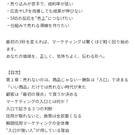
・売り込みが苦手で、成約率が低い
・広告やLPを改善しても成果が伸びない
・SNSの反応を“売上”につなげたい
・仕組みで売れる導線を作りたい
最初の3秒を変えれば、マーケティングは驚くほど軽く回り始め
ます。
あなたの価値を、正しく、気持ちよく、伝わる形へ。
【目次】
第１章：売れないのは、商品じゃない－勝負は「入口」で決まる
「いい商品」だけでは売れない時代が来た
顧客は「最初の接点」で買うか決める
マーケティングの入口とは何か？
入口で起きる３つの判断
信用が取れないと、施策は全部重くなる
瞬間信用マーケティングの全体像
“入口が強い人”が得している理由