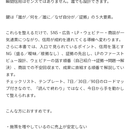
瞬間信用はセンスではありません。誰でも設計できます。
鍵は「誰が／何を／誰に／なぜ自分が／証拠」の５大要素。
これらを整えるだけで、SNS・広告・LP・ウェビナー・商談が一
気通貫につながり、信用が成約を連れてくる導線へ変わります。
さらに本書では、入口で見られているポイント、信用を落とす
NG（盛る／曖昧／根拠なし）、証拠の先出し、LPのファースト
ビュー設計、ウェビナーの話す順番（自己紹介→証拠→問題→解
決）、商談での不安回収まで、成果に直結する順番で解説してい
ます。
チェックリスト、テンプレート、7日／30日／90日のロードマッ
プ付きなので、「読んで終わり」ではなく、今日から手を動かし
て整えられます。
こんな方におすすめです。
・施策を増やしているのに売上が安定しない