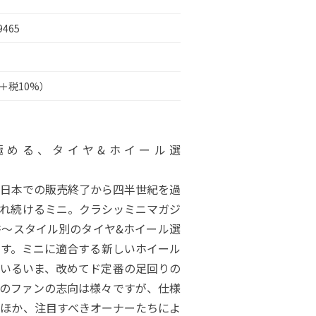
9465
円＋税10%）
極める、タイヤ&ホイール選
び
終了から四半世紀を過
れ続けるミニ。クラシッミニマガジ
書〜スタイル別のタイヤ&ホイール選
ます。ミニに適合する新しいホイール
ているいま、改めてド定番の足回りの
のファンの志向は様々ですが、仕様
別ほか、注目すべきオーナーたちによ