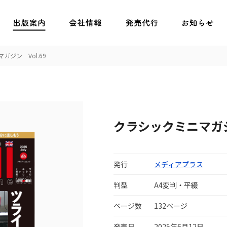
ガジン Vol.69
クラシックミニマガジン
発行
メディアプラス
判型
A4変判・平綴
ページ数
132ページ
発売日
2025年6月12日