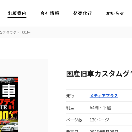
グラフティ ISSU…
国産旧車カスタムグラフ
発行
メディアプラス
判型
A4判・平綴
ページ数
120ページ
発売日
2026年5月28日