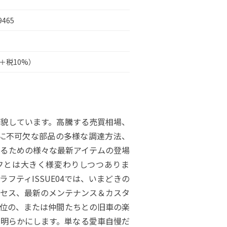
9465
円＋税10%）
貌しています。高騰する売買相場、
)に不可欠な部品の多様な調達方法、
るための様々な最新アイテムの登場
イフとは大きく様変わりしつつありま
フティISSUE04では、いまどきの
゚ロセス、最新のメンテナンス＆カスタ
位の、または仲間たちとの旧車の楽
て明らかにします。単なる愛車自慢だ