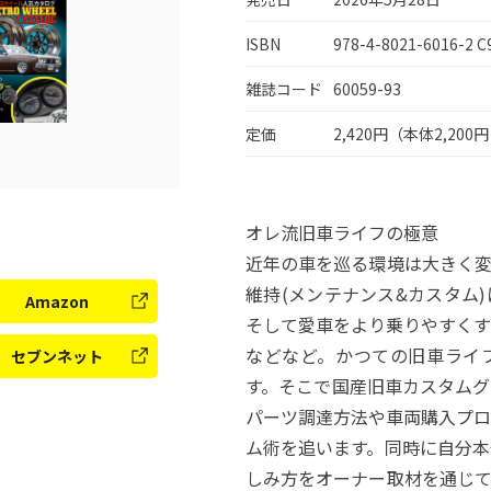
ISBN
978-4-8021-6016-2 C
雑誌コード
60059-93
定価
2,420円（本体2,200
オレ流旧車ライフの極意
近年の車を巡る環境は大きく変
維持(メンテナンス&カスタム
Amazon
そして愛車をより乗りやすくす
などなど。かつての旧車ラ
セブンネット
す。そこで国産旧車カスタムグラ
パーツ調達方法や車両購入フ
ム術を追います。同時に自分本
しみ方をオーナー取材を通じ