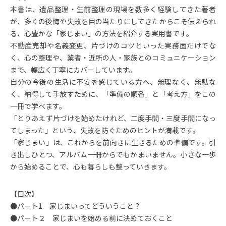
本書は、遺品整理・生前整理の現場を数多く経験してきた著者
が、多くの後悔や失敗を目の当たりにしてきたからこそ伝えられ
る、心豊かな「家じまい」の方法を紹介する実用書です。
不動産売却や名義変更、片づけのコツといった実務面だけでな
く、心の整理や、業者・近所の人・家族とのコミュニケーション
まで、幅広く丁寧にカバーしています。
自分の今後の生活に不安を感じている方へ、無理なく、無駄な
く、納得して手放すために、「準備の順番」と「考え方」をこの
一冊で学べます。
「とりあえず片づけを始めたけれど、二度手間・三度手間になっ
てしまった」という、失敗を防ぐためのヒントが満載です。
「家じまい」は、これからを前向きに生きるための準備です。引
き出しひとつ、アルバム一冊からでもかまいません。小さな一歩
から始めることで、心も暮らしも整っていきます。
【目次】
●パート1 家じまいってどういうこと？
●パート２ 家じまいを始める前に決めておくこと